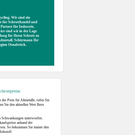
ling. Wir sind ein
he für Schrotthandel und
 Partner für Industrie,
ce sind wir in der Lage
pfung für Ihren Schrott zu
r Altmetall. Schürmann Ihr
Region Osnabrück.
chrottpreise.
h der Preis für Altmetalle, rufen Sie
en Sie den aktuellen Wert Ihres
en Schwankungen unterworfen.
nkaufspreise anhand der
rsen. So bekommen Sie immer den
Rohstoff.