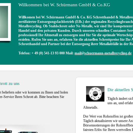
Willkommen bei W. Schürmann GmbH & Co.KG
Willkomen bei W. Schürmann GmbH & Co. KG Schrotthandel & Metallrecyc
zertifizierter Entsorgungsfachbetrieb (Efb.) der regionalen Recyclingbranc
Metallrecycling. Ob Stahlschrott oder Ne-Metalle, wir sind Ihr kompetenter
Handel und den privaten Kunden. Durch unseren schnellen Container-Servi
professionell Ihr Altmetall zu entsorgen und für Sie die optimale Wertschö
erzielen. Rufen Sie uns an, erfahren Sie die aktuellen Schrottpreise für Ih
Schrotthandel und Partner bei der Entsorgung ihrer Metallabfälle in der 
Telefon: + 49 (0) 541-13 93 000 Mail:
mail@schuermann-metallrecycling.de
rott zu uns
Die aktuellen S
st beliefern oder wir kommen zu Ihnen und holen
r-Service Ihren Schrott ab. Bitte beachten Sie
Täglich ändert sic
uns an, und erfahr
Altmetalls.
Der Wert von Rohstoffen ist groß
Täglich aktualisieren wir unsere A
Börsennotierungen der Rohstoffbö
fairsten Erlös für Ihren wertvollen 